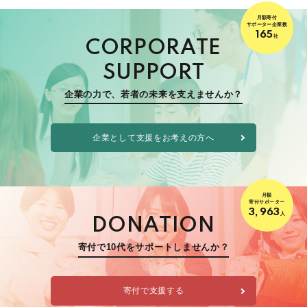
月額寄付
サポーター企業数
165
社
CORPORATE
SUPPORT
企業の力で、若者の未来を支えませんか？
企業として支援をお考えの方へ
月額
寄付サポーター
3,963
人
DONATION
寄付で10代をサポートしませんか？
寄付で支援する