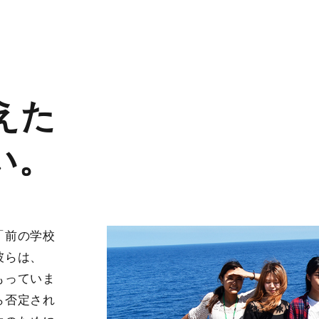
えた
い。
「前の学校
彼らは、
もっていま
ら否定され