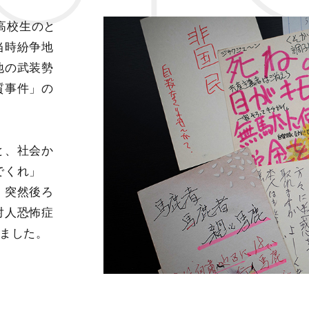
の高校生のと
当時紛争地
地の武装勢
質事件」の
と、社会か
でくれ」
。突然後ろ
対人恐怖症
しました。