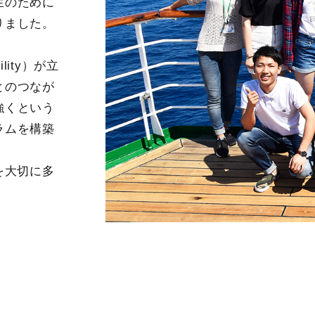
生のために
りました。
ility）が立
とのつなが
強くという
ラムを構築
を大切に多