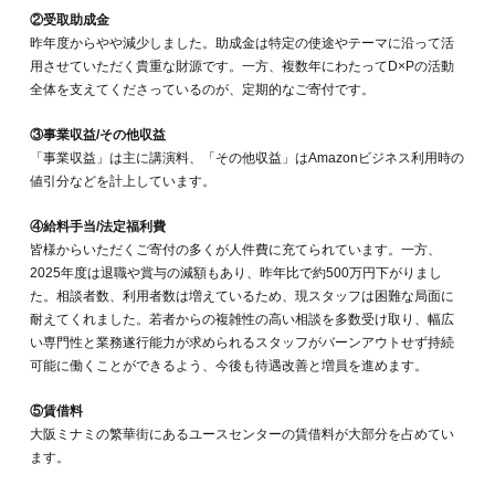
②受取助成金
昨年度からやや減少しました。助成金は特定の使途やテーマに沿って活
用させていただく貴重な財源です。一方、複数年にわたってD×Pの活動
全体を支えてくださっているのが、定期的なご寄付です。
③事業収益/その他収益
「事業収益」は主に講演料、「その他収益」はAmazonビジネス利用時の
値引分などを計上しています。
④給料手当/法定福利費
皆様からいただくご寄付の多くが人件費に充てられています。一方、
2025年度は退職や賞与の減額もあり、昨年比で約500万円下がりまし
た。相談者数、利用者数は増えているため、現スタッフは困難な局面に
耐えてくれました。若者からの複雑性の高い相談を多数受け取り、幅広
い専門性と業務遂行能力が求められるスタッフがバーンアウトせず持続
可能に働くことができるよう、今後も待遇改善と増員を進めます。
⑤賃借料
大阪ミナミの繁華街にあるユースセンターの賃借料が大部分を占めてい
ます。