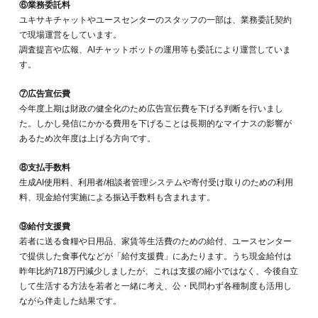
⑥業務委託料
ユキサキチャットやユースセンターのスタッフの一部は、業務委託契約
で現場運営をしています。
調査提言や広報、AIチャットボットの運用等も委託により運営していま
す。
⑦広告宣伝費
今年度上期は財政の健全化のため広告宣伝費を下げる判断を行いまし
た。しかし発信にかかる費用を下げることは長期的なマイナスの影響が
あるため次年度は上げる方向です。
⑧支払手数料
生成AI使用料、利用者/相談者管理システムや寄付受け取りのための利用
料、現金給付実施による振込手数料も含まれます。
⑨給付支援費
若者に送る食糧や日用品、家賃等生活費のための給付、ユースセンター
で提供した食事代などが「給付支援費」にあたります。うち現金給付は
昨年比約718万円減少しましたが、これは支援の縮小ではなく、今後自立
して生活する方法を若者と一緒に考え、公・民問わず各種制度も活用し
ながら伴走した結果です。