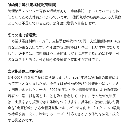
⑩給料手当/法定福利費(管理費)
管理部門スタッフの育休や退職があり、業務委託によってカバーする体
制としたため人件費が下がっています。3億円規模の組織を支える人員数
としては不足しているため、次年度は増員を目指します。
⑪その他（管理費）
うち業務委託料約639万円、支払手数料約397万円、支払報酬料約164万
円などが主な支出です。今年度の管理費率は10%と、低い水準になりま
した。D×Pでは、管理費は不正を防止し安全に運営するために必要不可
欠なコストと考え、引き続き必要経費を支出する方針です。
⑫次期繰越正味財産額
約4,600万円を次年度に繰り越しました。2024年度は物価高の影響によ
って赤字となりましたが、今年度は寄付額の伸びと経費縮小により大き
く回復できました。一方、2026年度はイラン情勢長期化による物価高が
若者の生活に影を落とすことを強く懸念しています。そのため次年度
は、支援をより拡張できる体制をつくります。具体的には繰り越した資
金を1倉庫移転による食糧発送数のキャパシティ向上、2スタッフの増員
や待遇改善に充て、増加するニーズに対応できるよう体制を強化・拡充
する見込みです。