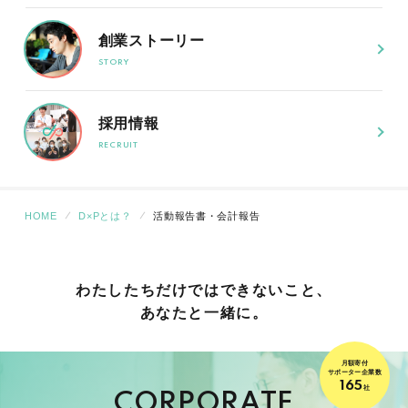
創業ストーリー
採用情報
HOME
D×Pとは？
活動報告書・会計報告
わたしたちだけでは
できないこと、
あなたと一緒に。
月額寄付
サポーター企業数
165
社
CORPORATE