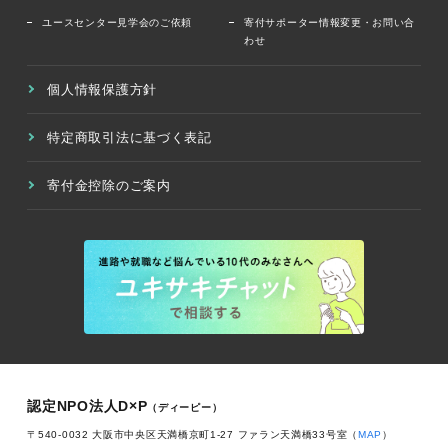
ユースセンター見学会のご依頼
寄付サポーター情報変更・お問い合
わせ
個人情報保護方針
特定商取引法に基づく表記
寄付金控除のご案内
認定NPO法人D×P
（ディーピー）
〒540-0032 大阪市中央区天満橋京町1-27 ファラン天満橋33号室（
MAP
）