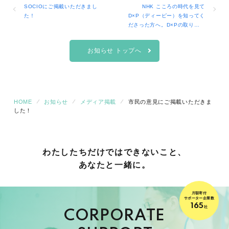
SOCIOにご掲載いただきまし
NHK こころの時代を見て
た！
D×P（ディーピー）を知ってく
ださった方へ。D×Pの取り組み
はご寄付で実現しています。
お知らせ トップへ
HOME
お知らせ
メディア掲載
市民の意見にご掲載いただきま
した！
わたしたちだけでは
できないこと、
あなたと一緒に。
月額寄付
サポーター企業数
165
社
CORPORATE