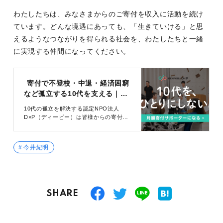
わたしたちは、みなさまからのご寄付を収入に活動を続け
ています。どんな境遇にあっても、「生きていける」と思
えるようなつながりを得られる社会を、わたしたちと一緒
に実現する仲間になってください。
寄付で不登校・中退・経済困窮
など孤立する10代を支える｜認
定NPO法人D×P（ディーピー）
10代の孤立を解決する認定NPO法人
D×P（ディーピー）は皆様からの寄付を
受け付けています。定時制高校での取り
組みとLINE相談「ユキサキチャット」で
さまざまな境遇にある10代と出会いサポ
今井紀明
ートします。
SHARE