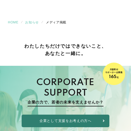
HOME
お知らせ
メディア掲載
わたしたちだけでは
できないこと、
あなたと一緒に。
月額寄付
サポーター企業数
165
社
CORPORATE
SUPPORT
企業の力で、若者の未来を支えませんか？
企業として支援をお考えの方へ