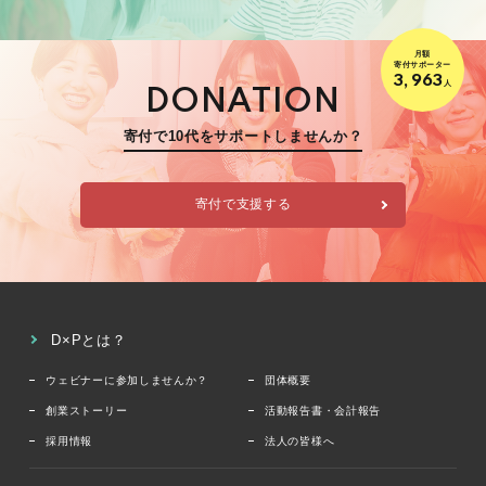
月額
寄付サポーター
3,963
人
DONATION
寄付で10代をサポートしませんか？
寄付で支援する
D×Pとは？
ウェビナーに参加しませんか？
団体概要
創業ストーリー
活動報告書・会計報告
採用情報
法人の皆様へ