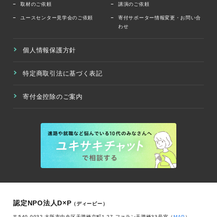
取材のご依頼
講演のご依頼
ユースセンター見学会のご依頼
寄付サポーター情報変更・お問い合
わせ
個人情報保護方針
特定商取引法に基づく表記
寄付金控除のご案内
認定NPO法人D×P
（ディーピー）
〒540-0032 大阪市中央区天満橋京町1-27 ファラン天満橋33号室（
MAP
）