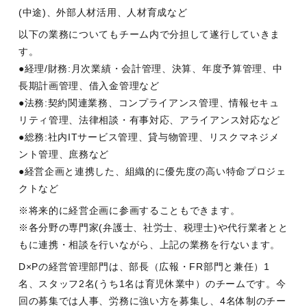
(中途)、外部人材活用、人材育成など
以下の業務についてもチーム内で分担して遂行していきま
す。
●経理/財務:月次業績・会計管理、決算、年度予算管理、中
長期計画管理、借入金管理など
●法務:契約関連業務、コンプライアンス管理、情報セキュ
リティ管理、法律相談・有事対応、アライアンス対応など
●総務:社内ITサービス管理、貸与物管理、リスクマネジメ
ント管理、庶務など
●経営企画と連携した、組織的に優先度の高い特命プロジェ
クトなど
※将来的に経営企画に参画することもできます。
※各分野の専門家(弁護士、社労士、税理士)や代行業者とと
もに連携・相談を行いながら、上記の業務を行ないます。
D×Pの経営管理部門は、部長（広報・FR部門と兼任）1
名、スタッフ2名(うち1名は育児休業中）のチームです。今
回の募集では人事、労務に強い方を募集し、4名体制のチー