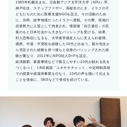
1985年札幌生まれ。立命館アジア太平洋大学（APU）卒。
神戸在住、ステップファザー。高校生のとき、イラクの子
どもたちのために医療支援NGOを設立。その活動のため
に、当時、紛争地域だったイラクへ渡航。その際、現地の
武装勢力に人質として拘束され、帰国後「自己責任」の言
葉のもと日本社会から大きなバッシングを受ける。結果、
対人恐怖症になるも、大学進学後友人らに支えられ復帰。
偶然、中退・不登校を経験した10代と出会う。親や先生か
ら否定された経験を持つ彼らと自身のバッシングされた経
験が重なり、2012年にNPO法人D×Pを設立。
経済困窮、家庭事情などで孤立しやすい10代が頼れる先を
つくるべく、LINE相談「ユキサキチャット」や定時制高校
での授業や居場所事業を行なう。10代の声を聴いて伝える
ことを使命に、SNSなどで発信を続けている。