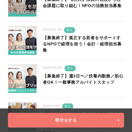
会課題に取り組む！NPOの法務担当募集
2024.03.29
求人
【募集終了】孤立する若者をサポートす
るNPOで経理を担う！会計・経理担当募
集
2024.04.30
求人
【募集終了】週3日〜／扶養内勤務／初心
者OK！一般事務アルバイトスタッフ
2023.11.09
求人
【募集終了】繁華街に集まる若者のソー
寄付をする
シャルワークを担う、相談対応スタッフ
募集！精神保健福祉士・社会福祉士の方