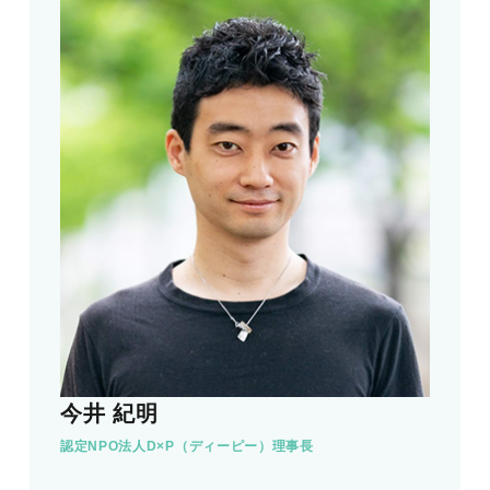
今井 紀明
認定NPO法人D×P（ディーピー）理事長