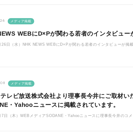
.26
メディア掲載
 NEWS WEBにD×Pが関わる若者のインタビュ
4月26日（水）NHK NEWS WEBにD×Pが関わる若者のインタビュー
育ち親を頼る･･･
.08
メディア掲載
道テレビ放送株式会社より理事長今井にご取材い
ANE・Yahooニュースに掲載されています。
4月7日（木）WEBメディアSODANE・Yahooニュースに理事長今井の
動のため訪れ･･･