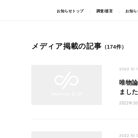
お知らせトップ
調査/提言
お知ら
メディア掲載の記事
（174件）
2022.10.1
唯物論
まし
2022
にD×Pの
2022.10.