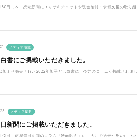
年6月30日（木）読売新聞にユキサキチャットや現金給付・食糧支援の取り
とに、実際のやりとり･･･
01
メディア掲載
も白書にご掲載いただきました。
出版より発売された2022年版子ども白書に、今井のコラムが掲載されま
にできることについて綴って･･･
.23
メディア掲載
毎日新聞にご掲載いただきました。
年6月23日、信濃毎日新聞のコラム「硬面軟面」に、今井の過去や思いに