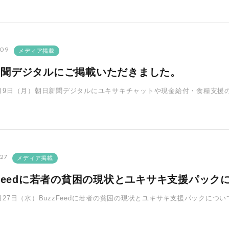
.09
メディア掲載
新聞デジタルにご掲載いただきました。
年5月9日（月）朝日新聞デジタルにユキサキチャットや現金給付・食糧支
の現金給付は計約31･･･
27
メディア掲載
zFeedに若者の貧困の現状とユキサキ支援パッ
年4月27日（水）BuzzFeedに若者の貧困の現状とユキサキ支援パックに
長の今井より若者･･･