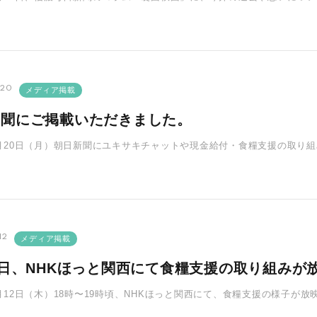
間さんとは、イラク人質･･･
.20
メディア掲載
新聞にご掲載いただきました。
年6月20日（月）朝日新聞にユキサキチャットや現金給付・食糧支援の取り
付は計約3100万･･･
12
メディア掲載
2日、NHKほっと関西にて食糧支援の取り組みが
年5月12日（木）18時〜19時頃、NHKほっと関西にて、食糧支援の様子
若者の声や今後の若･･･