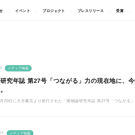
せ
イベント
プロジェクト
プレスリリース
受賞
3
メディア掲載
研究年誌 第27号「つながる」力の現在地に、
た。
年10月20日に大月書店より発行された「唯物論研究年誌 第27号「つなが
理事長今井とスタ･･･
05
メディア掲載