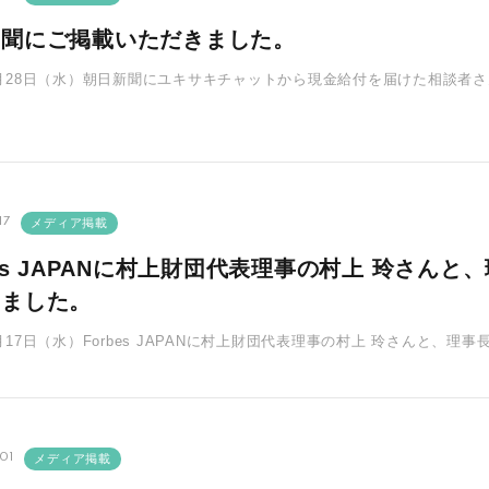
新聞にご掲載いただきました。
年9月28日（水）朝日新聞にユキサキチャットから現金給付を届けた相談者
を希望する若年層には、･･･
17
メディア掲載
bes JAPANに村上財団代表理事の村上 玲さ
きました。
8月17日（水）Forbes JAPANに村上財団代表理事の村上 玲さんと
一般財団･･･
01
メディア掲載