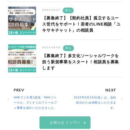
2024.06.27
求人
【募集終了】【契約社員】孤立するユー
ス世代をサポート！若者のLINE相談「ユ
キサキチャット」の相談員
2024.08.06
求人
【募集終了】多文化ソーシャルワークを
担う新規事業をスタート！相談員を募集
します
NHKラジオ第1放送「NHKジャ
2023年6月16日(金）は、会社
ーナル」でミナミのフリーカフ
休日のため休暇をいただきま
ェ事業を紹介いただきました。
す。
お知らせ トップへ