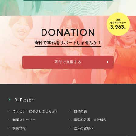
月額
寄付サポーター
3,963
人
DONATION
寄付で10代をサポートしませんか？
寄付で支援する
D×Pとは？
ウェビナーに参加しませんか？
団体概要
創業ストーリー
活動報告書・会計報告
採用情報
法人の皆様へ