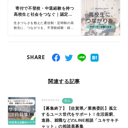
寄付で不登校・中退経験を持つ
高校生と社会をつなぐ｜認定
NPO法人D×P
生きづらさを抱えた通信制・定時制の高
校生に、つながりを。不登校経験・経済
的困窮・発達障害などの生きづらさを抱
えた高校生を孤立させないセーフティネ
ットをつくりませんか？
SHARE
関連する記事
2024.05.23
求人
【募集終了】【佐賀県／業務委託】孤立
するユース世代をサポート！生活困窮、
進路、就職などのLINE相談「ユキサキチ
ャット」の相談員募集