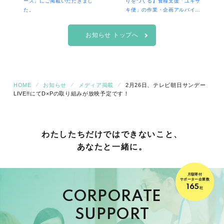
ーズ」にご掲載いただきまし
りをつくる】食糧支援「ユキサ
た。
キ便」の作業・企画アルバイト
スタッフ募集
お知らせ トップへ
HOME
お知らせ
メディア掲載
2月26日、テレビ朝日サンデー
LIVE!!にてD×Pの取り組みが放映予定です！
わたしたちだけでは
できないこと、
あなたと一緒に。
月額寄付
サポーター企業数
165
社
CORPORATE
SUPPORT