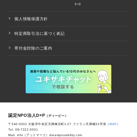
わせ
個人情報保護方針
特定商取引法に基づく表記
寄付金控除のご案内
認定NPO法人D×P
（ディーピー）
〒540-0032 大阪市中央区天満橋京町1-27 ファラン天満橋33号室（
MAP
）
Tel. 06-7222-3001
Mail. info（アットマーク）dreampossibility.com