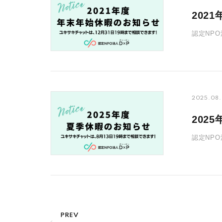
202
認定NPO
で新年の営
2025.08.
202
認定NPO
ォームか