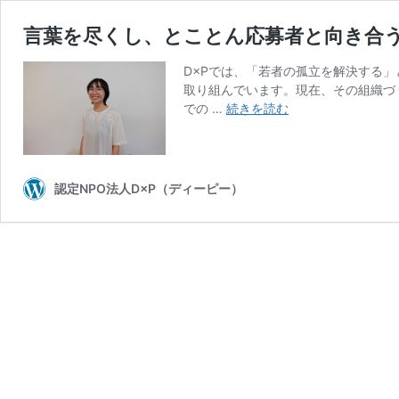
言葉を尽くし、とことん応募者と向き合う
D×Pでは、「若者の孤立を解決する
取り組んでいます。現在、その組織づ
言
での …
続きを読む
葉
を
尽
く
認定NPO法人D×P（ディーピー）
し、
と
こ
と
ん
応
募
者
と
向
き